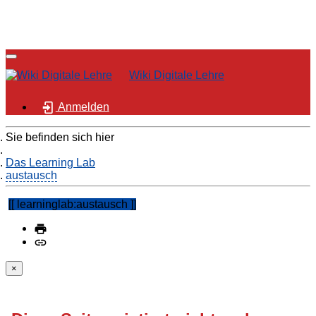
Wiki Digitale Lehre
Anmelden
Sie befinden sich hier
Home
Das Learning Lab
austausch
learninglab:austausch
×