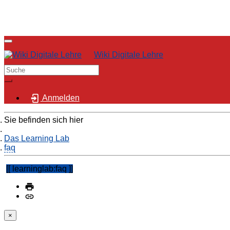
Wiki Digitale Lehre
Anmelden
Sie befinden sich hier
Home
Das Learning Lab
faq
learninglab:faq
×