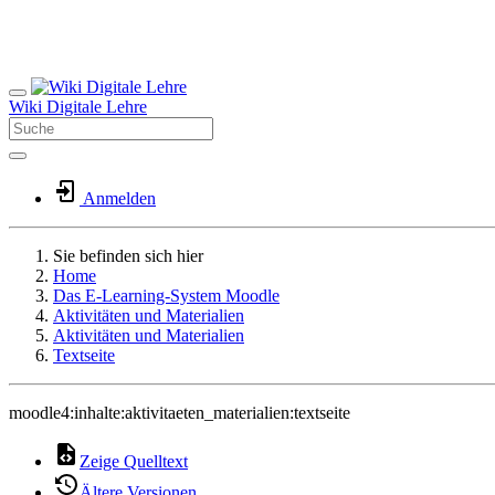
Wiki Digitale Lehre
Anmelden
Sie befinden sich hier
Home
Das E-Learning-System Moodle
Aktivitäten und Materialien
Aktivitäten und Materialien
Textseite
moodle4:inhalte:aktivitaeten_materialien:textseite
Zeige Quelltext
Ältere Versionen