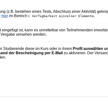
g (z.B. bestehen eines Tests, Abschluss einer Aktivität) geknü
e
hier
im Bereich
.
C Verfügbarkeit einzelner Elemente
tät eingefügt ist, kann es unmittelbar von Teilnehmenden erworb
e Vergabe versehen werden.
 Studierende diese im Kurs oder in ihrem
Profil auswählen u
and der Bescheinigung per E-Mail
zu aktivieren. Der Versand
den.