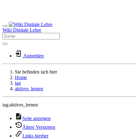
Wiki Digitale Lehre
Anmelden
Sie befinden sich hier
Home
tag
aktives_lernen
tag:aktives_lernen
Seite anzeigen
Ältere Versionen
Links hierher