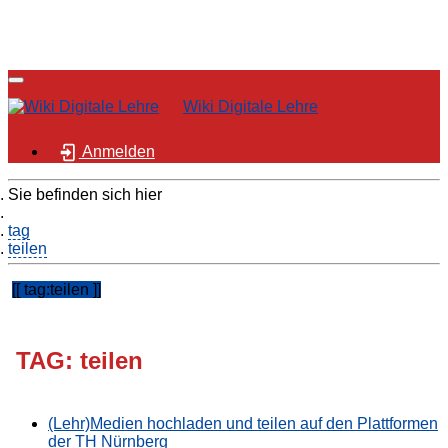
Wiki Digitale Lehre
Anmelden
Sie befinden sich hier
Home
tag
teilen
tag:teilen
TAG: teilen
(Lehr)Medien hochladen und teilen auf den Plattformen
der TH Nürnberg