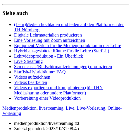
Siehe auch
(Lehr)Medien hochladen und teilen auf den Plattformen der
TH Nürnberg
Digitale Lehrmaterialien produzieren
Eine Vorlesung mit Zoom aufzeichnen
Equipment-Verleih für die Medienproduktion in der Lehre
Hybrid ausgestattete Räume für die Lehre (Starfish)
Lehrvideoproduktion - Ein Überblick
Live-Streaming
Screencasts (Bildschirmaufzeichnungen) produzieren
Starfish-Hybridräume: FAQ
Videos aufzeichnen
Videos bearbeiten
Videos exportieren und komprimieren (für THN
Mediasharing oder andere Plattformen)
Vorbereitung einer Videoproduktion
Medienproduktion
,
livestreaming
,
Live
,
Live-Vorlesung
,
Online-
Vorlesung
medienproduktion/livestreaming.txt
Zuletzt geändert:
2023/10/31 08:45