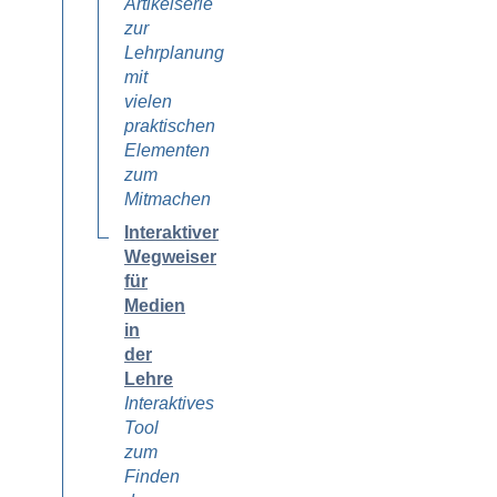
Artikelserie
zur
Lehrplanung
mit
vielen
praktischen
Elementen
zum
Mitmachen
Interaktiver
Wegweiser
für
Medien
in
der
Lehre
Interaktives
Tool
zum
Finden